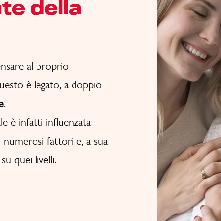
ute della
nsare al proprio
 questo è legato, a doppio
e
.
e è infatti influenzata
tri numerosi fattori e, a sua
u quei livelli.