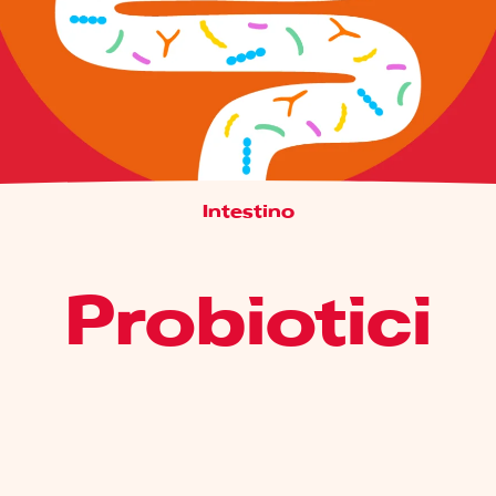
Intestino
Probiotici