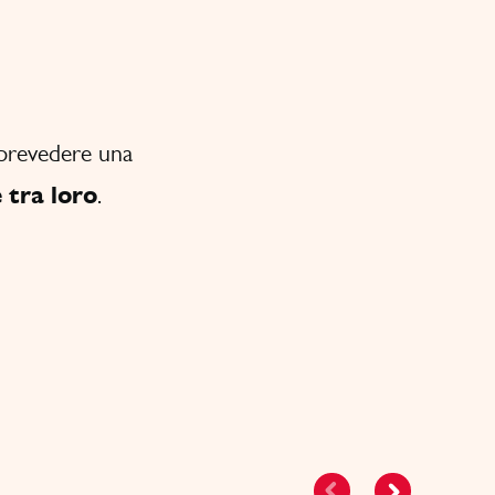
e prevedere una
 tra loro
.
e