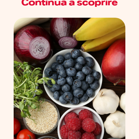
Continua a scoprire
cereali integrali. Bere la giusta quantità di acqua ogni
giorno aiuta anche a mantenere le feci morbide. Non
dimenticare di includere alimenti fermentati ricchi di
probiotici, che sostengono un microbiota sano. Infine,
l’attività fisica regolare può essere d’aiuto anche in questo
senso.