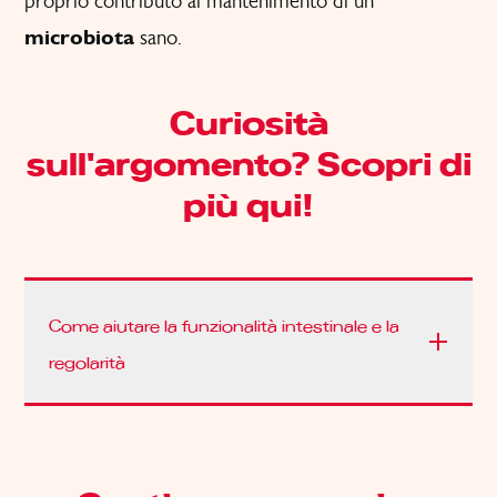
proprio contributo al mantenimento di un
microbiota
sano.
Curiosità
sull'argomento? Scopri di
più qui!
Come aiutare la funzionalità intestinale e la
regolarità
Per aiutare l’intestino e gli aspetti legati alla sua regolarità,
è importante assumere la quantità adeguata di fibre,
consumando regolarmente frutta, verdura, legumi e